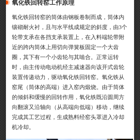
氧化铁回转窑工作原理
氧化铁回转窑的筒体由钢板卷制而成，筒体内
镶砌耐火衬，且与水平线成规定的斜度，由3个
轮带支承在各挡支承装置上，在入料端轮带附
近的跨内筒体上用切向弹簧板固定一个大齿
圈，其下有一个小齿轮与其啮合。正常运转
时，由主传动电动机经主减速器向该开式齿轮
装置传递动力，驱动氧化铁回转窑。氧化铁从
窑尾（筒体的高端）进入窑内煅烧。由于筒体
的倾斜和缓慢的回转作用，氧化铁既沿圆周方
向翻滚又沿轴向（从高端向低端）移动，继续
完成其工艺过程，生成熟料经窑头罩进入冷却
机冷却。