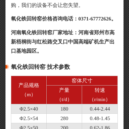
购，我们的设备不会让您失望。
氧化铁回转窑价格咨询电话：0371-67772626。
河南氧化铁回转窑厂家地址：河南省郑州市高
新梧桐街与红松路交叉口中国高端矿机生产出
口基地园区。
氧化铁回转窑 技术参数
窑体尺寸
产品规格
产量
转速
（m）
（t/d）
（r/min）
Φ2.5×40
180
0.44-2.44
Φ2.5×54
280
0.48-1.45
Φ2.5×50
200
0.62-1.86