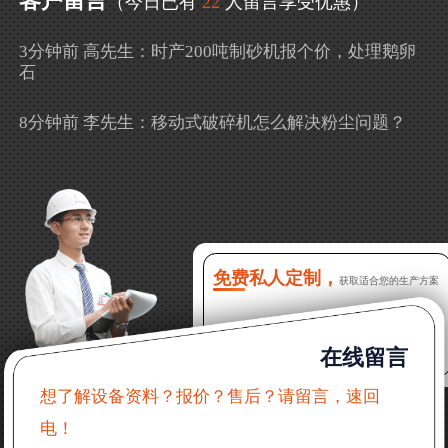
客户留言
（今日已有
22
人留言享受优惠）
3分钟前 高先生：时产200吨制砂机报个价，处理鹅卵
石
8分钟前 李先生：移动式破碎机怎么解决粉尘问题？
13分钟前 徐女士：需要制砂机，南宁能看制砂现场
吗？
16分钟前 程先生：破碎生产线出个方案及报价，有什
么售后服务？
免费私人定制，
获取适合您的生产方案
22分钟前 郑女士：想了解时产500吨锤破，加工石灰石
在线留言
31分钟前 吴先生：成套石头破碎设备有吗？给个详细
产品资料
想了解设备资料？报价？售后？请留言，速回
电！
36分钟前 罗先生：每小时100吨左右的鄂破和反击破，