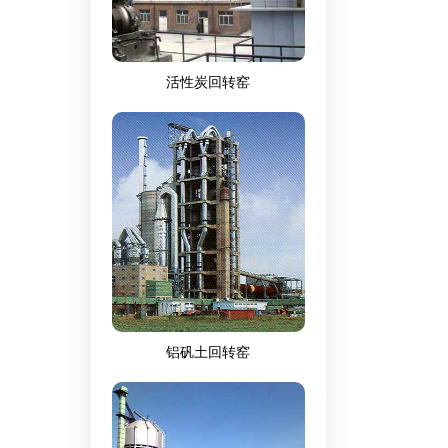
活性炭回转窑
铝矾土回转窑