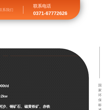
联系电话
联系我们
0371-67772626
国
000t/d
家
环
×2kw
保
标
河沙、铜矿石、磁黄铁矿、赤铁
准