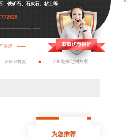
石、铁矿石、石灰石、粘土等
7772626
获取优惠报价
厂参观
30min答复
24h免费定制方案
为您推荐