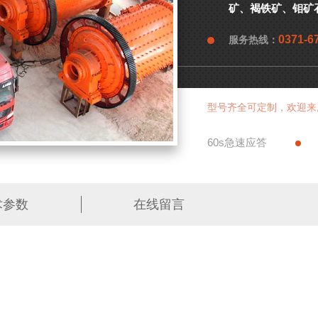
矿、褐铁矿、钼矿
0371-6
服务热线：
型号齐全可定制，欢迎来
60s急速应答
术参数
在线留言