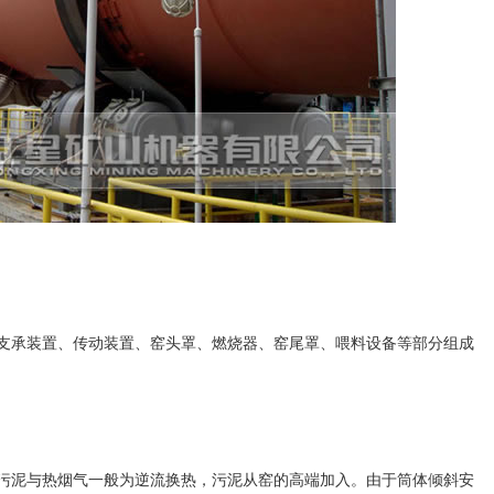
支承装置、传动装置、窑头罩、燃烧器、窑尾罩、喂料设备等部分组成
污泥与热烟气一般为逆流换热，污泥从窑的高端加入。由于筒体倾斜安