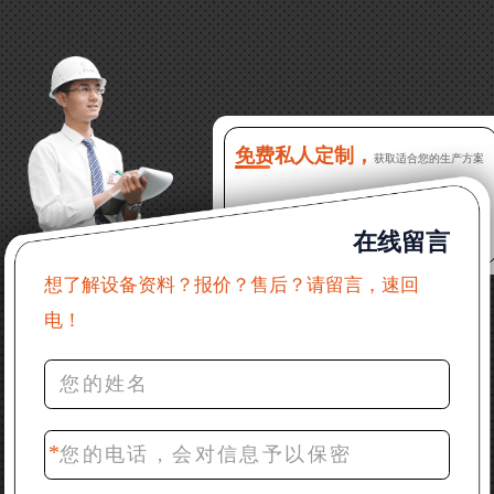
13分钟前 徐女士：需要制砂机，南宁能看制砂现场
吗？
16分钟前 程先生：破碎生产线出个方案及报价，有什
么售后服务？
免费私人定制，
获取适合您的生产方案
22分钟前 郑女士：想了解时产500吨锤破，加工石灰石
在线留言
31分钟前 吴先生：成套石头破碎设备有吗？给个详细
产品资料
想了解设备资料？报价？售后？请留言，速回
电！
36分钟前 罗先生：每小时100吨左右的鄂破和反击破，
推荐下型号
42分钟前 梁先生：膨润土磨到200目，用什么磨粉设
备？