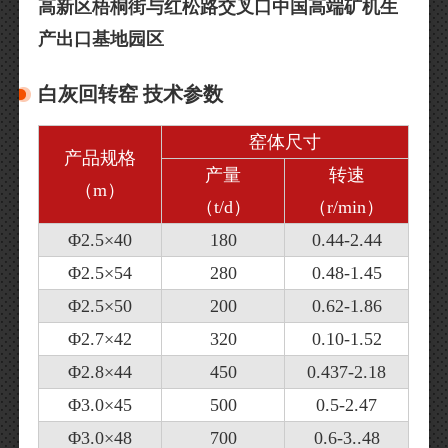
高新区梧桐街与红松路交叉口中国高端矿机生
产出口基地园区
白灰回转窑 技术参数
窑体尺寸
产品规格
产量
转速
（m）
（t/d）
（r/min）
Φ2.5×40
180
0.44-2.44
Φ2.5×54
280
0.48-1.45
Φ2.5×50
200
0.62-1.86
Φ2.7×42
320
0.10-1.52
Φ2.8×44
450
0.437-2.18
Φ3.0×45
500
0.5-2.47
Φ3.0×48
700
0.6-3..48