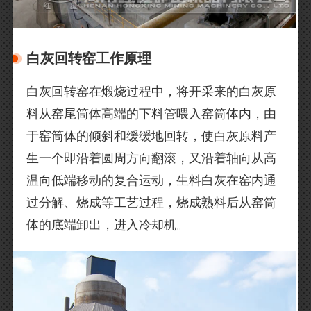
白灰回转窑工作原理
白灰回转窑在煅烧过程中，将开采来的白灰原
料从窑尾筒体高端的下料管喂入窑筒体内，由
于窑筒体的倾斜和缓缓地回转，使白灰原料产
生一个即沿着圆周方向翻滚，又沿着轴向从高
温向低端移动的复合运动，生料白灰在窑内通
过分解、烧成等工艺过程，烧成熟料后从窑筒
体的底端卸出，进入冷却机。