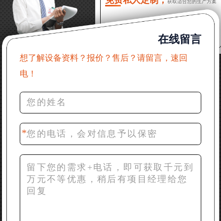
免费私人定制，
获取适合您的生产方案
22分钟前 郑女士：想了解时产500吨锤破，加工石灰石
在线留言
31分钟前 吴先生：成套石头破碎设备有吗？给个详细
产品资料
想了解设备资料？报价？售后？请留言，速回
电！
36分钟前 罗先生：每小时100吨左右的鄂破和反击破，
推荐下型号
42分钟前 梁先生：膨润土磨到200目，用什么磨粉设
备？