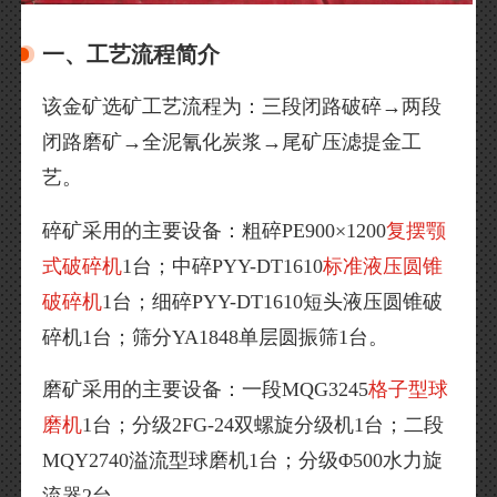
一、工艺流程简介
该金矿选矿工艺流程为：三段闭路破碎→两段
闭路磨矿→全泥氰化炭浆→尾矿压滤提金工
艺。
碎矿采用的主要设备：粗碎PE900×1200
复摆颚
式破碎机
1台；中碎PYY-DT1610
标准液压圆锥
破碎机
1台；细碎PYY-DT1610短头液压圆锥破
碎机1台；筛分YA1848单层圆振筛1台。
磨矿采用的主要设备：一段MQG3245
格子型球
磨机
1台；分级2FG-24双螺旋分级机1台；二段
MQY2740溢流型球磨机1台；分级Φ500水力旋
流器2台。