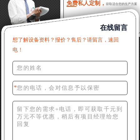
免费私人定制，
获取适合您的生产方案
22分钟前 郑女士：想了解时产500吨锤破，加工石灰石
在线留言
31分钟前 吴先生：成套石头破碎设备有吗？给个详细
产品资料
想了解设备资料？报价？售后？请留言，速回
电！
36分钟前 罗先生：每小时100吨左右的鄂破和反击破，
推荐下型号
42分钟前 梁先生：膨润土磨到200目，用什么磨粉设
备？