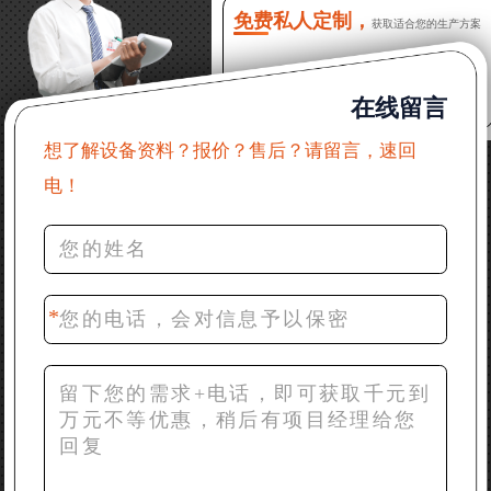
么售后服务？
免费私人定制，
获取适合您的生产方案
22分钟前 郑女士：想了解时产500吨锤破，加工石灰石
在线留言
31分钟前 吴先生：成套石头破碎设备有吗？给个详细
产品资料
想了解设备资料？报价？售后？请留言，速回
电！
36分钟前 罗先生：每小时100吨左右的鄂破和反击破，
推荐下型号
42分钟前 梁先生：膨润土磨到200目，用什么磨粉设
备？