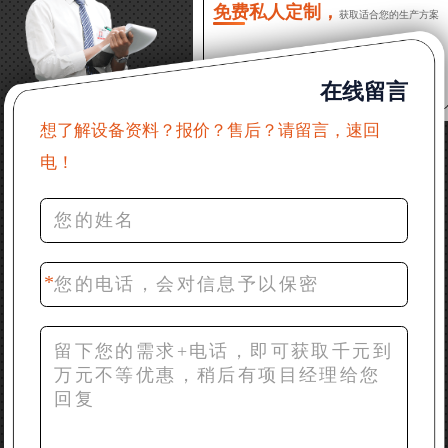
免费私人定制，
获取适合您的生产方案
22分钟前 郑女士：想了解时产500吨锤破，加工石灰石
在线留言
31分钟前 吴先生：成套石头破碎设备有吗？给个详细
产品资料
想了解设备资料？报价？售后？请留言，速回
电！
36分钟前 罗先生：每小时100吨左右的鄂破和反击破，
推荐下型号
42分钟前 梁先生：膨润土磨到200目，用什么磨粉设
备？