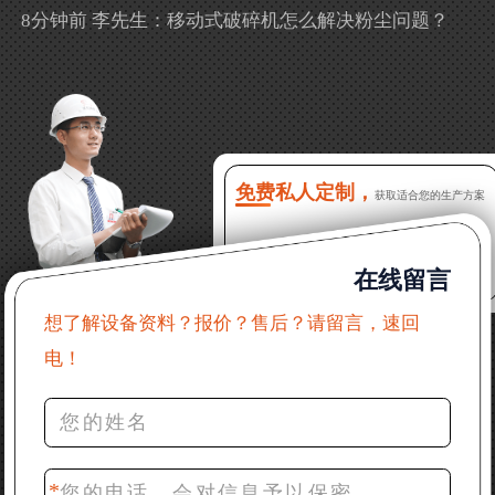
8分钟前 李先生：移动式破碎机怎么解决粉尘问题？
13分钟前 徐女士：需要制砂机，南宁能看制砂现场
吗？
16分钟前 程先生：破碎生产线出个方案及报价，有什
么售后服务？
免费私人定制，
获取适合您的生产方案
22分钟前 郑女士：想了解时产500吨锤破，加工石灰石
在线留言
31分钟前 吴先生：成套石头破碎设备有吗？给个详细
产品资料
想了解设备资料？报价？售后？请留言，速回
电！
36分钟前 罗先生：每小时100吨左右的鄂破和反击破，
推荐下型号
42分钟前 梁先生：膨润土磨到200目，用什么磨粉设
备？