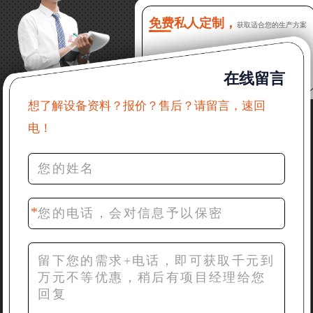
么售后服务？
免费私人定制，
获取适合您的生产方案
22分钟前 郑女士：想了解时产500吨锤破，加工石灰石
在线留言
31分钟前 吴先生：成套石头破碎设备有吗？给个详细
产品资料
想了解设备资料？报价？售后？请留言，速回
电！
36分钟前 罗先生：每小时100吨左右的鄂破和反击破，
推荐下型号
42分钟前 梁先生：膨润土磨到200目，用什么磨粉设
备？