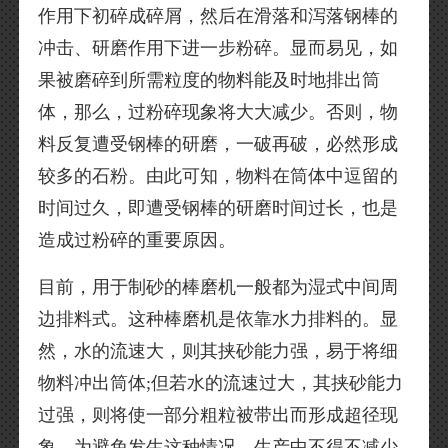
作用下初碎成碎屑，然后在滑落和泻落钢棒的
冲击、研磨作用下进一步粉碎。显而易见，如
果被磨碎到所需粒度的物料能及时地排出筒
体，那么，过粉碎现象将大大减少。否则，物
料反复遭受钢棒的研磨，一破再破，必然形成
较多的石粉。由此可知，物料在筒体中逗留的
时间过久，即遭受钢棒的研磨时间过长，也是
造成过粉碎的重要原因。
目前，用于制砂的棒磨机一般都为湿式中间周
边排料式。这种棒磨机是依靠水力排料的。显
然，水的流速大，则其挟砂能力强，易于将细
物料冲出筒体;但若水的流速过大，其挟砂能力
过强，则将使一部分粗粒被带出而形成超径现
象，为避免发生这种情况，生产中不得不减少