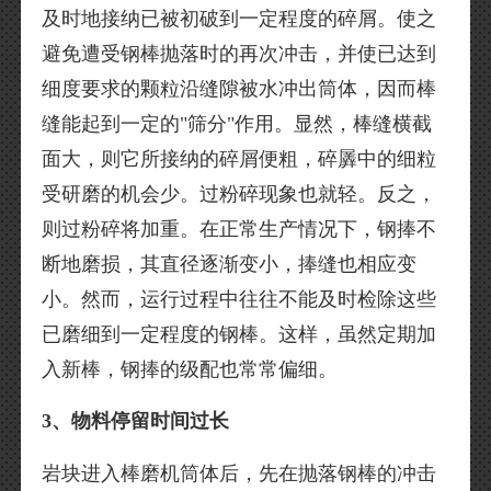
及时地接纳已被初破到一定程度的碎屑。使之
避免遭受钢棒抛落时的再次冲击，并使已达到
细度要求的颗粒沿缝隙被水冲出筒体，因而棒
缝能起到一定的"筛分"作用。显然，棒缝横截
面大，则它所接纳的碎屑便粗，碎羼中的细粒
受研磨的机会少。过粉碎现象也就轻。反之，
则过粉碎将加重。在正常生产情况下，钢捧不
断地磨损，其直径逐渐变小，捧缝也相应变
小。然而，运行过程中往往不能及时检除这些
已磨细到一定程度的钢棒。这样，虽然定期加
入新棒，钢捧的级配也常常偏细。
3、物料停留时间过长
岩块进入棒磨机筒体后，先在抛落钢棒的冲击