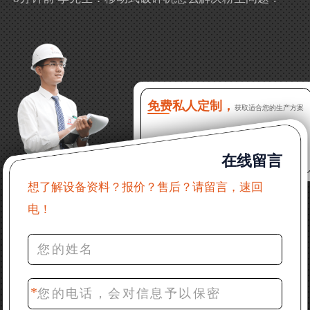
13分钟前 徐女士：需要制砂机，南宁能看制砂现场
吗？
16分钟前 程先生：破碎生产线出个方案及报价，有什
么售后服务？
免费私人定制，
获取适合您的生产方案
22分钟前 郑女士：想了解时产500吨锤破，加工石灰石
在线留言
31分钟前 吴先生：成套石头破碎设备有吗？给个详细
产品资料
想了解设备资料？报价？售后？请留言，速回
电！
36分钟前 罗先生：每小时100吨左右的鄂破和反击破，
推荐下型号
42分钟前 梁先生：膨润土磨到200目，用什么磨粉设
备？