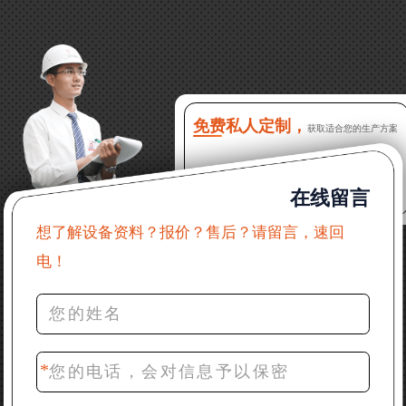
13分钟前 徐女士：需要制砂机，南宁能看制砂现场
吗？
16分钟前 程先生：破碎生产线出个方案及报价，有什
么售后服务？
免费私人定制，
获取适合您的生产方案
22分钟前 郑女士：想了解时产500吨锤破，加工石灰石
在线留言
31分钟前 吴先生：成套石头破碎设备有吗？给个详细
产品资料
想了解设备资料？报价？售后？请留言，速回
电！
36分钟前 罗先生：每小时100吨左右的鄂破和反击破，
推荐下型号
42分钟前 梁先生：膨润土磨到200目，用什么磨粉设
备？