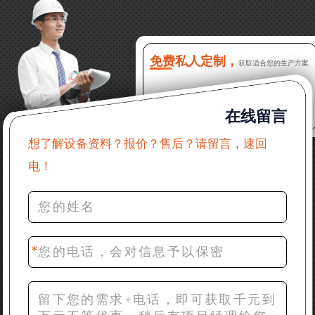
吗？
16分钟前 程先生：破碎生产线出个方案及报价，有什
么售后服务？
免费私人定制，
获取适合您的生产方案
22分钟前 郑女士：想了解时产500吨锤破，加工石灰石
在线留言
31分钟前 吴先生：成套石头破碎设备有吗？给个详细
产品资料
想了解设备资料？报价？售后？请留言，速回
电！
36分钟前 罗先生：每小时100吨左右的鄂破和反击破，
推荐下型号
42分钟前 梁先生：膨润土磨到200目，用什么磨粉设
备？