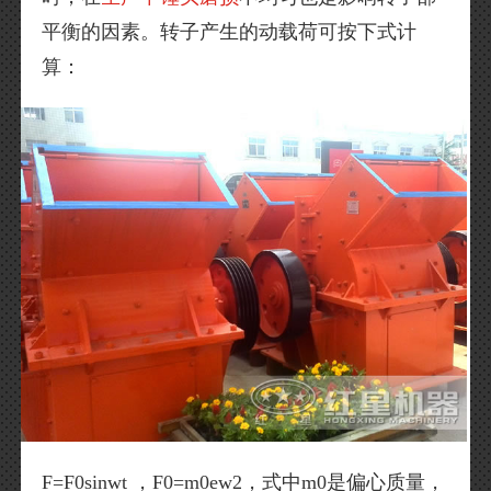
平衡的因素。转子产生的动载荷可按下式计
算：
F=F0sinwt ，F0=m0ew2，式中m0是偏心质量，