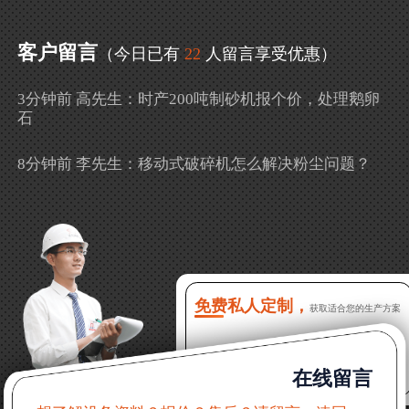
客户留言
（今日已有
22
人留言享受优惠）
3分钟前 高先生：时产200吨制砂机报个价，处理鹅卵
石
8分钟前 李先生：移动式破碎机怎么解决粉尘问题？
13分钟前 徐女士：需要制砂机，南宁能看制砂现场
吗？
16分钟前 程先生：破碎生产线出个方案及报价，有什
么售后服务？
免费私人定制，
获取适合您的生产方案
22分钟前 郑女士：想了解时产500吨锤破，加工石灰石
在线留言
31分钟前 吴先生：成套石头破碎设备有吗？给个详细
产品资料