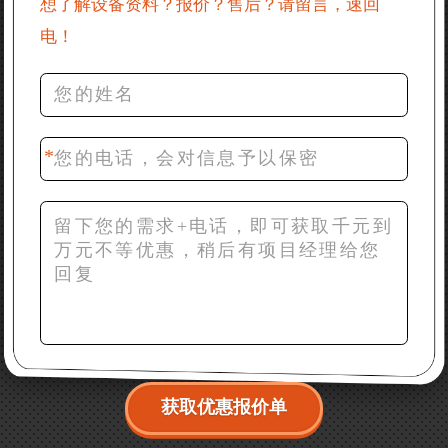
想了解设备资料？报价？售后？请留言，速回
电！
36分钟前 罗先生：每小时100吨左右的鄂破和反击破，
推荐下型号
42分钟前 梁先生：膨润土磨到200目，用什么磨粉设
备？
获取优惠报价单