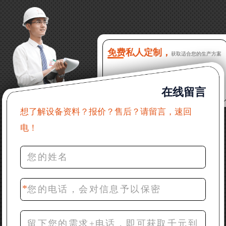
吗？
16分钟前 程先生：破碎生产线出个方案及报价，有什
么售后服务？
免费私人定制，
获取适合您的生产方案
22分钟前 郑女士：想了解时产500吨锤破，加工石灰石
在线留言
31分钟前 吴先生：成套石头破碎设备有吗？给个详细
产品资料
想了解设备资料？报价？售后？请留言，速回
电！
36分钟前 罗先生：每小时100吨左右的鄂破和反击破，
推荐下型号
42分钟前 梁先生：膨润土磨到200目，用什么磨粉设
备？