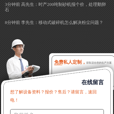
3分钟前 高先生：时产200吨制砂机报个价，处理鹅卵
石
8分钟前 李先生：移动式破碎机怎么解决粉尘问题？
13分钟前 徐女士：需要制砂机，南宁能看制砂现场
吗？
16分钟前 程先生：破碎生产线出个方案及报价，有什
么售后服务？
免费私人定制，
获取适合您的生产方案
22分钟前 郑女士：想了解时产500吨锤破，加工石灰石
在线留言
31分钟前 吴先生：成套石头破碎设备有吗？给个详细
产品资料
想了解设备资料？报价？售后？请留言，速回
电！
36分钟前 罗先生：每小时100吨左右的鄂破和反击破，
推荐下型号