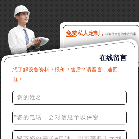
13分钟前 徐女士：需要制砂机，南宁能看制砂现场
吗？
16分钟前 程先生：破碎生产线出个方案及报价，有什
么售后服务？
免费私人定制，
获取适合您的生产方案
22分钟前 郑女士：想了解时产500吨锤破，加工石灰石
在线留言
31分钟前 吴先生：成套石头破碎设备有吗？给个详细
产品资料
想了解设备资料？报价？售后？请留言，速回
电！
36分钟前 罗先生：每小时100吨左右的鄂破和反击破，
推荐下型号
42分钟前 梁先生：膨润土磨到200目，用什么磨粉设
备？