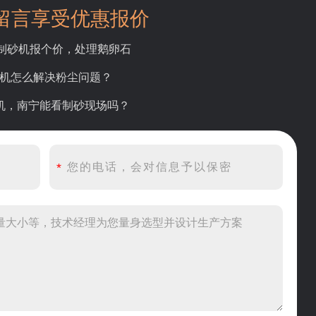
留言享受优惠报价
吨制砂机报个价，处理鹅卵石
碎机怎么解决粉尘问题？
砂机，南宁能看制砂现场吗？
产线出个方案及报价，有什么售后服务？
产500吨锤破，加工石灰石
头破碎设备有吗？给个详细产品资料
00吨左右的鄂破和反击破，推荐下型号
到200目，用什么磨粉设备？