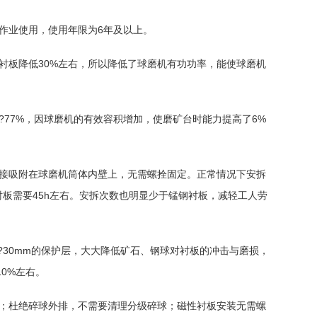
矿作业使用，使用年限为6年及以上。
钢衬板降低30%左右，所以降低了球磨机有功功率，能使球磨机
%?77%，因球磨机的有效容积增加，使磨矿台时能力提高了6%
直接吸附在球磨机筒体内壁上，无需螺拴固定。正常情况下安拆
衬板需要45h左右。安拆次数也明显少于锰钢衬板，减轻工人劳
m?30mm的保护层，大大降低矿石、钢球对衬板的冲击与磨损，
0%左右。
象；杜绝碎球外排，不需要清理分级碎球；磁性衬板安装无需螺