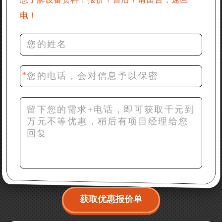
电！
36分钟前 罗先生：每小时100吨左右的鄂破和反击破，
推荐下型号
42分钟前 梁先生：膨润土磨到200目，用什么磨粉设
备？
获取优惠报价单