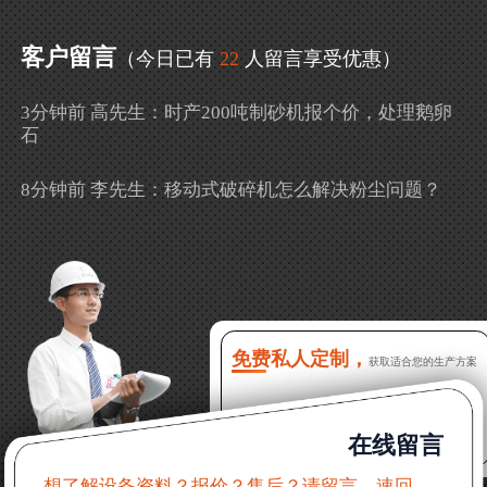
客户留言
（今日已有
22
人留言享受优惠）
3分钟前 高先生：时产200吨制砂机报个价，处理鹅卵
石
8分钟前 李先生：移动式破碎机怎么解决粉尘问题？
13分钟前 徐女士：需要制砂机，南宁能看制砂现场
吗？
16分钟前 程先生：破碎生产线出个方案及报价，有什
么售后服务？
免费私人定制，
获取适合您的生产方案
22分钟前 郑女士：想了解时产500吨锤破，加工石灰石
在线留言
31分钟前 吴先生：成套石头破碎设备有吗？给个详细
产品资料
想了解设备资料？报价？售后？请留言，速回