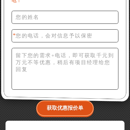
电！
36分钟前 罗先生：每小时100吨左右的鄂破和反击破，
推荐下型号
42分钟前 梁先生：膨润土磨到200目，用什么磨粉设
备？
获取优惠报价单