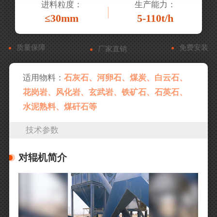
进料粒度：
生产能力：
≤30mm
5-110t/h
质量保障
免费安装
厂家直销
适用物料：
石灰石、河卵石、煤炭、白云石、
花岗岩、风化岩、玄武岩、铁矿石、石英石、
水泥熟料、煤矸石等
技术参数
对辊机简介