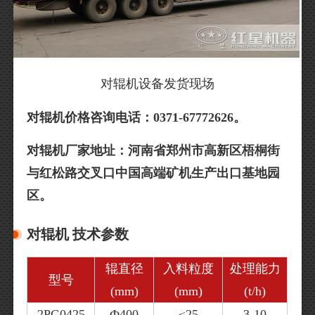
对辊机设备发货现场
对辊机价格咨询电话：0371-67772626。
对辊机厂家地址：河南省郑州市高新区梧桐街
与红松路交叉口中国高端矿机生产出口基地园
区。
对辊机 技术参数
辊直径
入料粒度
处理能力
型号
(mm)
(mm)
(t/h)
2PG0425
Ф400
≤25
3-10