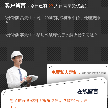
客户留言
（今日已有
22
人留言享受优惠）
3分钟前 高先生：时产200吨制砂机报个价，处理鹅卵
石
8分钟前 李先生：移动式破碎机怎么解决粉尘问题？
13分钟前 徐女士：需要制砂机，南宁能看制砂现场
吗？
16分钟前 程先生：破碎生产线出个方案及报价，有什
么售后服务？
免费私人定制，
获取适合您的生产方案
22分钟前 郑女士：想了解时产500吨锤破，加工石灰石
在线留言
31分钟前 吴先生：成套石头破碎设备有吗？给个详细
产品资料
想了解设备资料？报价？售后？请留言，速回