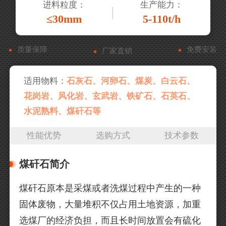
进料粒度：
生产能力：
≤30mm
5-110t/h
质量保障
免费安装
厂家直销
适用物料：
石灰石、河卵石、煤炭、白云石、
花岗岩、风化岩、玄武岩、铁矿石、石英石、
水泥熟料、煤矸石等
性能优势
选购方式
技术参数
煤矸石简介
煤矸石原本是采煤或者洗煤过程中产生的一种
固体废物，大量堆积不仅占用土地资源，加重
选煤厂的经济负担，而且长时间放置会有硫化