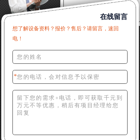
22分钟前 郑女士：想了解时产500吨锤破，加工石灰石
在线留言
31分钟前 吴先生：成套石头破碎设备有吗？给个详细
产品资料
想了解设备资料？报价？售后？请留言，速回
电！
36分钟前 罗先生：每小时100吨左右的鄂破和反击破，
推荐下型号
42分钟前 梁先生：膨润土磨到200目，用什么磨粉设
备？