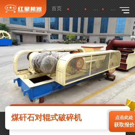
首页
产品
更多
详细
煤矸石对辊式破碎机
点击此处
获取报价