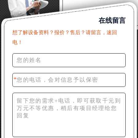
22分钟前 郑女士：想了解时产500吨锤破，加工石灰石
在线留言
31分钟前 吴先生：成套石头破碎设备有吗？给个详细
产品资料
想了解设备资料？报价？售后？请留言，速回
电！
36分钟前 罗先生：每小时100吨左右的鄂破和反击破，
推荐下型号
42分钟前 梁先生：膨润土磨到200目，用什么磨粉设
备？