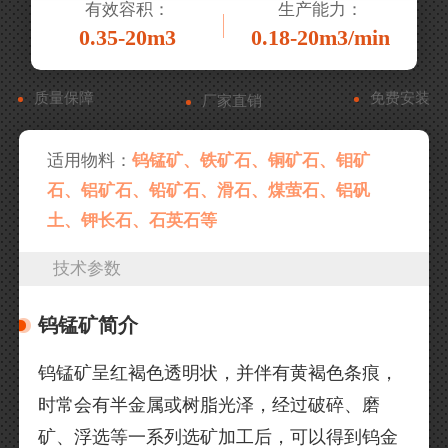
有效容积：
生产能力：
0.35-20m3
0.18-20m3/min
质量保障
免费安装
厂家直销
适用物料：
钨锰矿、铁矿石、铜矿石、钼矿
石、铝矿石、铅矿石、滑石、煤萤石、铝矾
土、钾长石、石英石等
技术参数
钨锰矿简介
钨锰矿呈红褐色透明状，并伴有黄褐色条痕，
时常会有半金属或树脂光泽，经过破碎、磨
矿、浮选等一系列选矿加工后，可以得到钨金