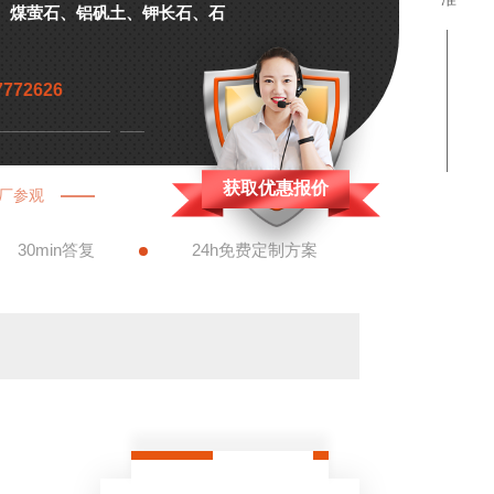
、煤萤石、铝矾土、钾长石、石
7772626
获取优惠报价
厂参观
30min答复
24h免费定制方案