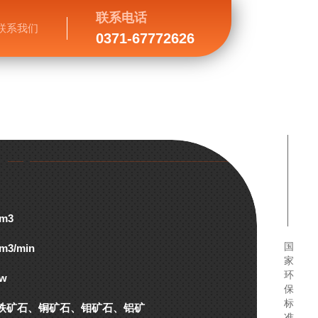
联系电话
联系我们
0371-67772626
0m3
国
0m3/min
家
环
kw
保
标
铁矿石、铜矿石、钼矿石、铝矿
准