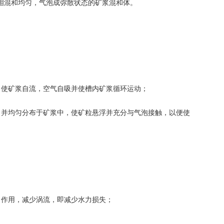
相混和均匀，气泡成弥散状态的矿浆混和体。
，使矿浆自流，空气自吸并使槽内矿浆循环运动；
，并均匀分布于矿浆中，使矿粒悬浮并充分与气泡接触，以便使
向作用，减少涡流，即减少水力损失；