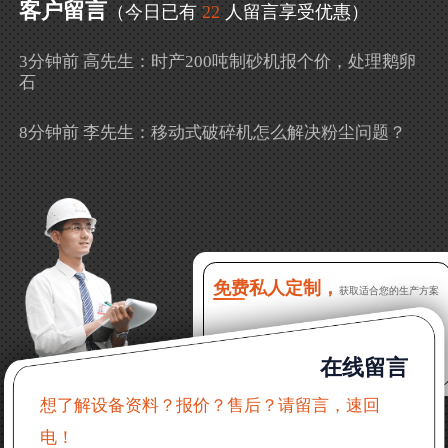
客户留言
（今日已有
22
人留言享受优惠）
3分钟前 高先生：时产200吨制砂机报个价，处理鹅卵
石
8分钟前 李先生：移动式破碎机怎么解决粉尘问题？
13分钟前 徐女士：需要制砂机，南宁能看制砂现场
吗？
16分钟前 程先生：破碎生产线出个方案及报价，有什
么售后服务？
免费私人定制，
获取适合您的生产方案
22分钟前 郑女士：想了解时产500吨锤破，加工石灰石
在线留言
31分钟前 吴先生：成套石头破碎设备有吗？给个详细
产品资料
想了解设备资料？报价？售后？请留言，速回
电！
36分钟前 罗先生：每小时100吨左右的鄂破和反击破，