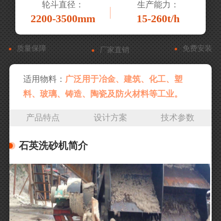
轮斗直径：
生产能力：
2200-3500mm
15-260t/h
质量保障
免费安装
厂家直销
适用物料：
广泛用于冶金、建筑、化工、塑
料、玻璃、铸造、陶瓷及防火材料等工业。
产品特点
设计方案
技术参数
石英洗砂机简介