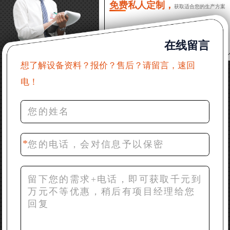
免费私人定制，
获取适合您的生产方案
22分钟前 郑女士：想了解时产500吨锤破，加工石灰石
在线留言
31分钟前 吴先生：成套石头破碎设备有吗？给个详细
产品资料
想了解设备资料？报价？售后？请留言，速回
电！
36分钟前 罗先生：每小时100吨左右的鄂破和反击破，
推荐下型号
42分钟前 梁先生：膨润土磨到200目，用什么磨粉设
备？