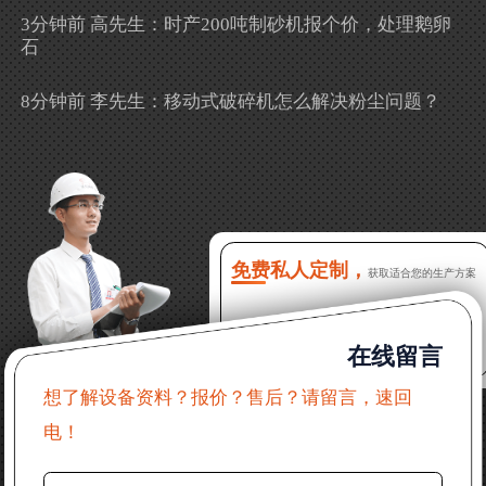
3分钟前 高先生：时产200吨制砂机报个价，处理鹅卵
石
8分钟前 李先生：移动式破碎机怎么解决粉尘问题？
13分钟前 徐女士：需要制砂机，南宁能看制砂现场
吗？
16分钟前 程先生：破碎生产线出个方案及报价，有什
么售后服务？
免费私人定制，
获取适合您的生产方案
22分钟前 郑女士：想了解时产500吨锤破，加工石灰石
在线留言
31分钟前 吴先生：成套石头破碎设备有吗？给个详细
产品资料
想了解设备资料？报价？售后？请留言，速回
电！
36分钟前 罗先生：每小时100吨左右的鄂破和反击破，
推荐下型号