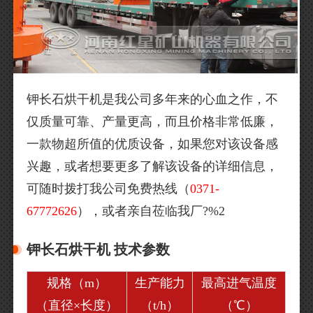
钾长石烘干机是我公司多年来的心血之作，不
仅质量可靠、产量更高，而且价格非常低廉，
一款物超所值的优质设备，如果您对该设备感
兴趣，或者想要更多了解该设备的详细信息，
可随时拨打我公司免费热线（
0371-
67772626
），或者亲自莅临我厂?%2
钾长石烘干机 技术参数
规格（m）
生产能力
最高进气温度
（直径×长度）
（t/h）
（℃）