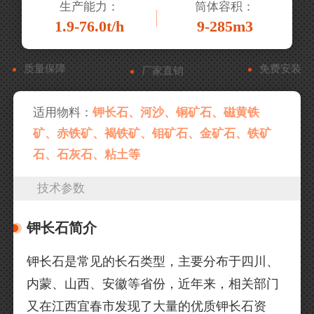
生产能力：
筒体容积：
1.9-76.0t/h
9-285m3
质量保障
免费安装
厂家直销
适用物料：
钾长石、河沙、铜矿石、磁黄铁
矿、赤铁矿、褐铁矿、钼矿石、金矿石、铁矿
石、石灰石、粘土等
技术参数
钾长石简介
钾长石是常见的长石类型，主要分布于四川、
内蒙、山西、安徽等省份，近年来，相关部门
又在江西宜春市发现了大量的优质钾长石资