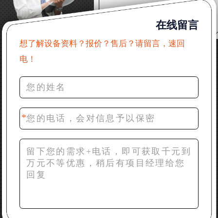
22分钟前 郑女士：想了解时产500吨锤破，加工石灰石
在线留言
31分钟前 吴先生：成套石头破碎设备有吗？给个详细
产品资料
想了解设备资料？报价？售后？请留言，速回
电！
36分钟前 罗先生：每小时100吨左右的鄂破和反击破，
推荐下型号
42分钟前 梁先生：膨润土磨到200目，用什么磨粉设
备？