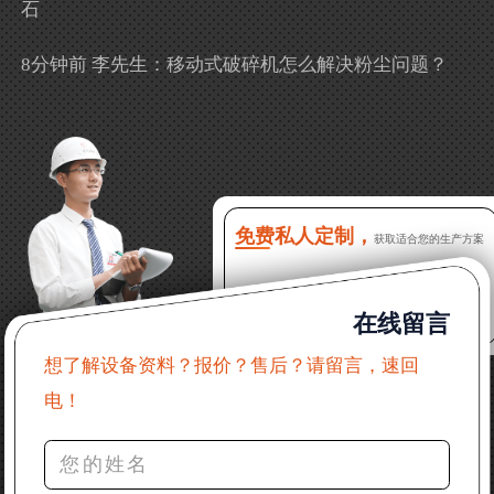
石
8分钟前 李先生：移动式破碎机怎么解决粉尘问题？
13分钟前 徐女士：需要制砂机，南宁能看制砂现场
吗？
16分钟前 程先生：破碎生产线出个方案及报价，有什
么售后服务？
免费私人定制，
获取适合您的生产方案
22分钟前 郑女士：想了解时产500吨锤破，加工石灰石
在线留言
31分钟前 吴先生：成套石头破碎设备有吗？给个详细
产品资料
想了解设备资料？报价？售后？请留言，速回
电！
36分钟前 罗先生：每小时100吨左右的鄂破和反击破，
推荐下型号
42分钟前 梁先生：膨润土磨到200目，用什么磨粉设