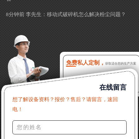
8分钟前 李先生：移动式破碎机怎么解决粉尘问题？
13分钟前 徐女士：需要制砂机，南宁能看制砂现场
吗？
16分钟前 程先生：破碎生产线出个方案及报价，有什
么售后服务？
免费私人定制，
获取适合您的生产方案
22分钟前 郑女士：想了解时产500吨锤破，加工石灰石
在线留言
31分钟前 吴先生：成套石头破碎设备有吗？给个详细
产品资料
想了解设备资料？报价？售后？请留言，速回
电！
36分钟前 罗先生：每小时100吨左右的鄂破和反击破，
推荐下型号
42分钟前 梁先生：膨润土磨到200目，用什么磨粉设