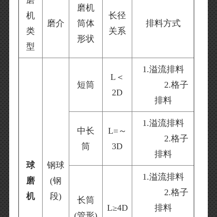
磨
磨机
机
长径
磨介
筒体
排料方式
类
关系
形状
型
1.溢流排料
L＜
短筒
2.格子
2D
排料
1.溢流排料
中长
L=～
2.格子
筒
3D
排料
球
钢球
1.溢流排料
磨
(钢
2.格子
机
段)
长筒
L≥4D
排料
(管形)