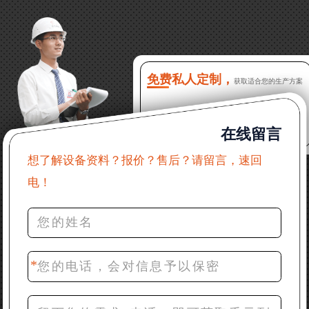
13分钟前 徐女士：需要制砂机，南宁能看制砂现场
吗？
16分钟前 程先生：破碎生产线出个方案及报价，有什
么售后服务？
免费私人定制，
获取适合您的生产方案
22分钟前 郑女士：想了解时产500吨锤破，加工石灰石
在线留言
31分钟前 吴先生：成套石头破碎设备有吗？给个详细
产品资料
想了解设备资料？报价？售后？请留言，速回
电！
36分钟前 罗先生：每小时100吨左右的鄂破和反击破，
推荐下型号
42分钟前 梁先生：膨润土磨到200目，用什么磨粉设
备？