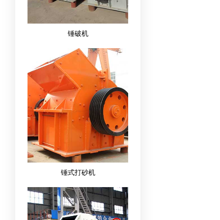
锤破机
锤式打砂机