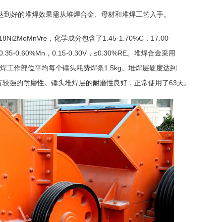
达到好的堆焊效果需从堆焊合金、母材和堆焊工艺入手。
2MoMnVre，化学成分包含了1.45-1.70%C，17.00-
o，0.35-0.60%Mn，0.15-0.30V，≤0.30%RE。堆焊合金采用
只堆焊工作部位平均每个锤头耗费焊条1.5kg。堆焊层硬度达到
具有较强的耐磨性。锤头堆焊层的耐磨性良好，正常使用了63天。