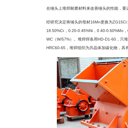
在锤头上堆焊耐磨材料来改善锤头的性能，要
经研究决定将锤头的母材16Mn更换为ZG15Cr18Ni
18.50%Cr，0.20-0.45%Ni，0.40-0.60%M
WC（W/57%）。堆焊焊条用HD-D1-60，
HRC60-65，堆焊组织为共晶体加碳化物，