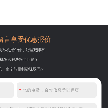
留言享受优惠报价
吨制砂机报个价，处理鹅卵石
碎机怎么解决粉尘问题？
砂机，南宁能看制砂现场吗？
产线出个方案及报价，有什么售后服务？
产500吨锤破，加工石灰石
头破碎设备有吗？给个详细产品资料
00吨左右的鄂破和反击破，推荐下型号