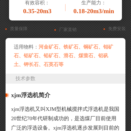
有效容积：
生产能力：
0.35-20m3
0.18-20m3/min
质量保障
免费安装
厂家直销
适用物料：
河金矿石、铁矿石、铜矿石、钼矿
石、铝矿石、铅矿石、滑石、煤萤石、铝矾
土、钾长石、石英石等
技术参数
xjm浮选机简介
xjm浮选机又叫XJM型机械搅拌式浮选机是我国
20世纪70年代研制成功的，是选煤厂目前使用
广泛的浮选设备。xjm浮选机逐步发展到目前的