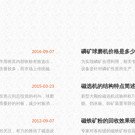
磷矿球磨机价格是多
2016-09-07
作用将其内部铁粉有效选出，
为实现磷矿合理利用，相关
含量较多，而市场上传统磁选
设备是针对磷矿性质所生产
现其综合利用，红星机器研发
用价值。那么磷矿球磨机价
大家简述黄铁矿磁选机的性能
将为大家简单介绍
磁选机的结构特点简
2015-03-23
投资占到总投资的45%，球磨
新型大颗粒磁选机试验样机T
质量好的衬板，减少衬板消耗
扼、挡水板、卸矿装置等部分
义。
在筒体的外侧，呈环形分布
磁铁矿粉的回收效果
2012-09-07
的关注，有力的推动了磁选设
专家对各粒级的磁铁矿粉在