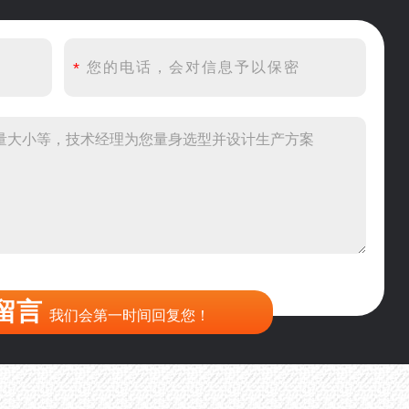
产线出个方案及报价，有什么售后服务？
产500吨锤破，加工石灰石
头破碎设备有吗？给个详细产品资料
00吨左右的鄂破和反击破，推荐下型号
到200目，用什么磨粉设备？
留言
我们会第一时间回复您！