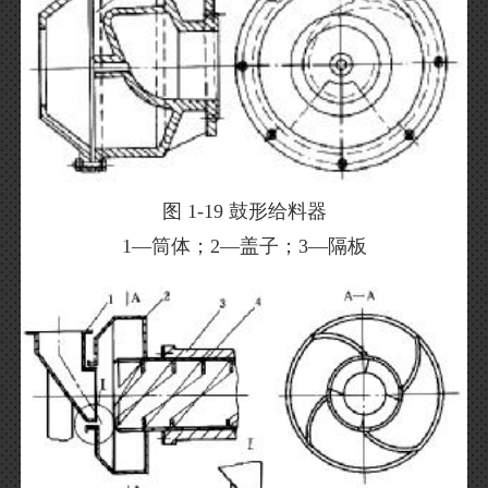
图 1-19 鼓形给料器
1—筒体；2—盖子；3—隔板