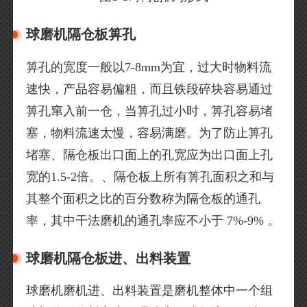
球磨机隔仓板箅孔
箅孔的宽度一般以7-8mm为宜，过大时物料流
速快，产品容易偏粗，而且铁段碎块容易通过
箅孔窜入前一仓，当箅孔过小时，箅孔容易堵
塞，物料流速太慢，容易满磨。为了防止箅孔
堵塞、隔仓板出口面上的孔宽应为出口面上孔
宽的1.5-2倍。、隔仓板上所有箅孔面积之和与
其整个面积之比的百分数称为隔仓板的通孔
率，其中干法磨机的通孔率应不小于 7%-9% 。
球磨机隔仓板进、出料装置
球磨机磨机进、出料装置是磨机整体中一个组