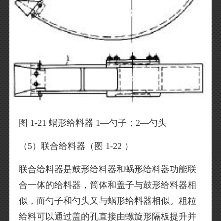
图 1-21 蜗形给料器 1—勺子；2—勺头
（5）联合给料器（图 1-22 ）
联合给料器是鼓形给料器和蜗形给料器功能联
合一体的给料器，筒体和盖子与鼓形给料器相
似，而勺子和勺头又与蜗形给料器相似。粗粒
给料可以通过盖的孔直接由螺旋形隔板提升并