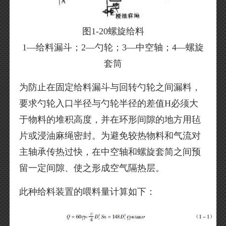
图1-20螺旋给料
1—给料漏斗；2—勺轮；3—中空轴；4—螺旋
套筒
为防止在固定给料漏斗与回转勺轮之间漏料，
要求勺轮入口半径与勺轮半径的差值H必须大
于物料的堆积高度，并在环形间隙的地方用毡
片或浸油麻绳密封。为避免较热物料和气流对
主轴承传热过快，在中空轴和螺旋套简之间预
留一定间隙、使之形成空气隔热层。
此种给料装置的喂料量计算如下：