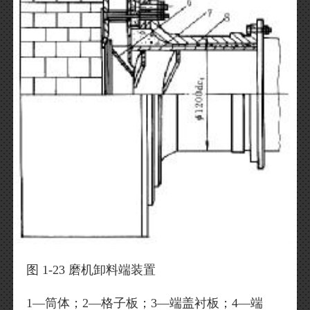
图 1-23 磨机卸料端装置
1—筒体；2—格子板；3—端盖衬板；4—端