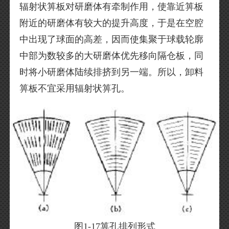
辐射状箅板对研磨体有牵制作用，使靠近箅板
附近的研磨体有较大的提升高度，于是在空腔
中出现了球面的高差，因而使集聚于球载轮廓
中部为数较多的大研磨体优先移向隔仓板，同
时将小研磨体陆续排挤到另一端。所以，卸料
箅板不宜采用辐射状箅孔。
图1-17箅孔排列形式