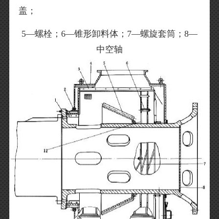
盖；
5—螺栓；6—锥形卸料体；7—螺旋套筒；8—
中空轴