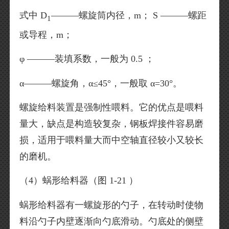
式中 D
———螺旋筒内径，m； S ———螺距
1
或导程，m；
φ ———装填系数，一般为 0.5 ；
α———螺旋角，α≤45°，一般取 α=30°。
螺旋给料装置是强制性喂料。它的优点是喂料
量大，缺点是构造较复杂，钢板焊接件容易磨
损，适用于喂料量大而中空轴直径较小又较长
的磨机。
（4）蜗形给料器（图 1-21 ）
蜗形给料器有一螺旋形的勺子，在转动时使物
料沿勺子内壁逐渐向勺底滑动。勺底处的侧壁