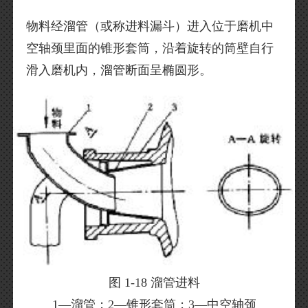
物料经溜管（或称进料漏斗）进入位于磨机中
空轴颈里面的锥形套筒，沿着旋转的筒壁自行
滑入磨机内，溜管断面呈椭圆形。
图 1-18 溜管进料
1—溜管；2—锥形套筒；3—中空轴颈