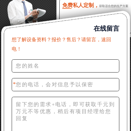
么售后服务？
免费私人定制，
获取适合您的生产方案
22分钟前 郑女士：想了解时产500吨锤破，加工石灰石
在线留言
31分钟前 吴先生：成套石头破碎设备有吗？给个详细
产品资料
想了解设备资料？报价？售后？请留言，速回
电！
36分钟前 罗先生：每小时100吨左右的鄂破和反击破，
推荐下型号
42分钟前 梁先生：膨润土磨到200目，用什么磨粉设
备？