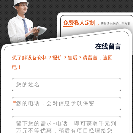
16分钟前 程先生：破碎生产线出个方案及报价，有什
么售后服务？
免费私人定制，
获取适合您的生产方案
22分钟前 郑女士：想了解时产500吨锤破，加工石灰石
在线留言
31分钟前 吴先生：成套石头破碎设备有吗？给个详细
产品资料
想了解设备资料？报价？售后？请留言，速回
电！
36分钟前 罗先生：每小时100吨左右的鄂破和反击破，
推荐下型号
42分钟前 梁先生：膨润土磨到200目，用什么磨粉设
备？