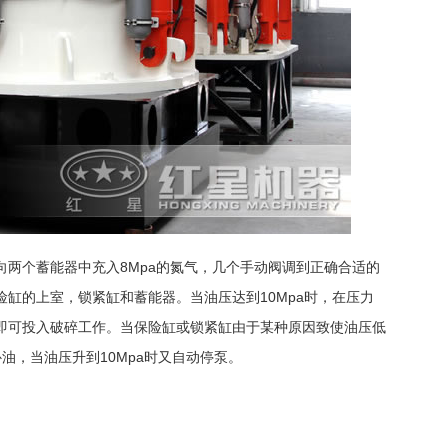
两个蓄能器中充入8Mpa的氮气，几个手动阀调到正确合适的
缸的上室，锁紧缸和蓄能器。当油压达到10Mpa时，在压力
即可投入破碎工作。当保险缸或锁紧缸由于某种原因致使油压低
油，当油压升到10Mpa时又自动停泵。