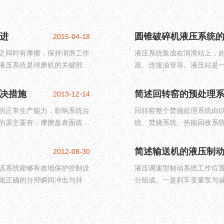
进
圆锥破碎机液压系统
2015-04-18
之间时有摩擦，保持润滑工作
液压系统集成在润滑站上，
液压系统是球磨机的关键部
器、连接油管等。液压站是
证球磨机平稳运行。
压力开关、液压元件以及电
决措施
简述回转窑的预处理
2013-12-14
的正常生产能力，影响系统台
回转窑整个焚烧处理系统由以
的原主要有：摩擦盘表面或油
统、焚烧系统、热能回收系
到冷却作用；润滑油流量偏
统、干燥系统和配料系统。
简述输送机的液压制
2012-08-30
该系统能够有效地保护控制设
液压调速型制动系统工作位
能正确的分辩瞬间冲击与持续
分组成。一是刹车变量泵与
加载部分，三是散热油箱，