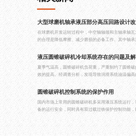
大型球磨机轴承液压部分高压回路设计改
在球磨机开发运转过程中，中空轴轴颈和主轴承轴瓦
的合理是降低摩擦、减少磨损的必备工作。其中轴承
件，其高压部分主要作用是提供给主轴承高压油，保
液压圆锥破碎机冷却系统存在的问题及解
夏季气温高，圆锥破碎机负荷重，严重制约了圆锥破
效的提高。经调查分析，发现导致润滑系统油温偏高
槽异常磨损；润滑油油质不符合要求；冷却系统未起
少。针对上述原因，可采取下面的解决措施：
圆锥破碎机控制系统的保护作用
国内市场上常用的圆锥破碎机多采用液压系统运行，
备的运行安全，同时具有双过载过铁保护控制功能，
超载，具有液压卸荷过铁保护控制功能。