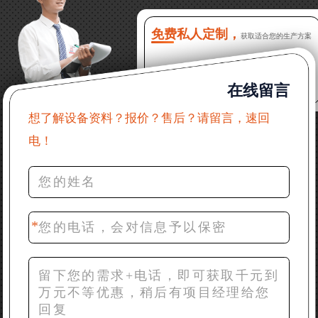
16分钟前 程先生：破碎生产线出个方案及报价，有什
么售后服务？
免费私人定制，
获取适合您的生产方案
22分钟前 郑女士：想了解时产500吨锤破，加工石灰石
在线留言
31分钟前 吴先生：成套石头破碎设备有吗？给个详细
产品资料
想了解设备资料？报价？售后？请留言，速回
电！
36分钟前 罗先生：每小时100吨左右的鄂破和反击破，
推荐下型号
42分钟前 梁先生：膨润土磨到200目，用什么磨粉设
备？