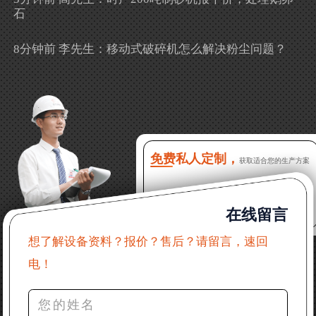
石
8分钟前 李先生：移动式破碎机怎么解决粉尘问题？
13分钟前 徐女士：需要制砂机，南宁能看制砂现场
吗？
16分钟前 程先生：破碎生产线出个方案及报价，有什
么售后服务？
免费私人定制，
获取适合您的生产方案
22分钟前 郑女士：想了解时产500吨锤破，加工石灰石
在线留言
31分钟前 吴先生：成套石头破碎设备有吗？给个详细
产品资料
想了解设备资料？报价？售后？请留言，速回
电！
36分钟前 罗先生：每小时100吨左右的鄂破和反击破，
推荐下型号