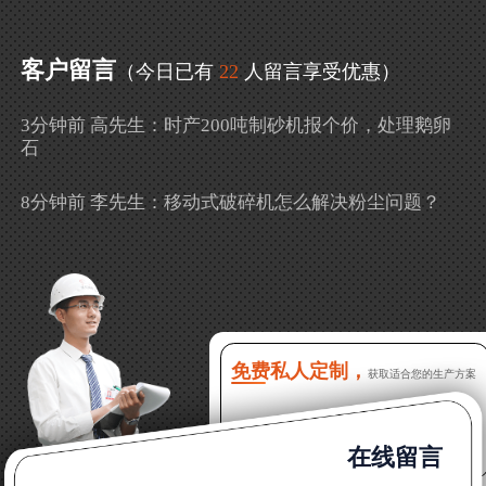
客户留言
（今日已有
22
人留言享受优惠）
3分钟前 高先生：时产200吨制砂机报个价，处理鹅卵
石
8分钟前 李先生：移动式破碎机怎么解决粉尘问题？
13分钟前 徐女士：需要制砂机，南宁能看制砂现场
吗？
16分钟前 程先生：破碎生产线出个方案及报价，有什
么售后服务？
免费私人定制，
获取适合您的生产方案
22分钟前 郑女士：想了解时产500吨锤破，加工石灰石
在线留言
31分钟前 吴先生：成套石头破碎设备有吗？给个详细