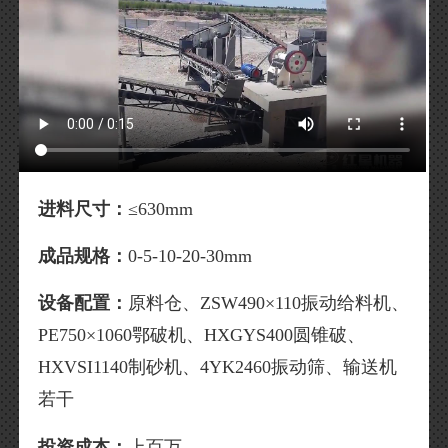
进料尺寸：
≤630mm
成品规格：
0-5-10-20-30mm
设备配置：
原料仓、ZSW490×110振动给料机、
PE750×1060鄂破机、HXGYS400圆锥破、
HXVSI1140制砂机、4YK2460振动筛、输送机
若干
投资成本：
上百万