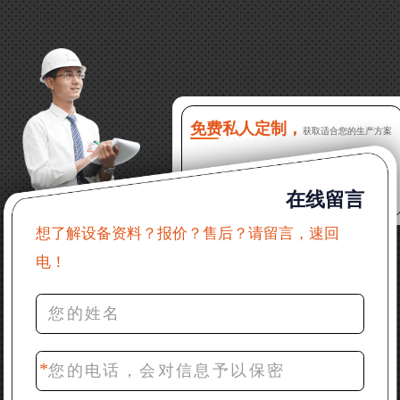
13分钟前 徐女士：需要制砂机，南宁能看制砂现场
吗？
16分钟前 程先生：破碎生产线出个方案及报价，有什
么售后服务？
免费私人定制，
获取适合您的生产方案
22分钟前 郑女士：想了解时产500吨锤破，加工石灰石
在线留言
31分钟前 吴先生：成套石头破碎设备有吗？给个详细
产品资料
想了解设备资料？报价？售后？请留言，速回
电！
36分钟前 罗先生：每小时100吨左右的鄂破和反击破，
推荐下型号
42分钟前 梁先生：膨润土磨到200目，用什么磨粉设
备？