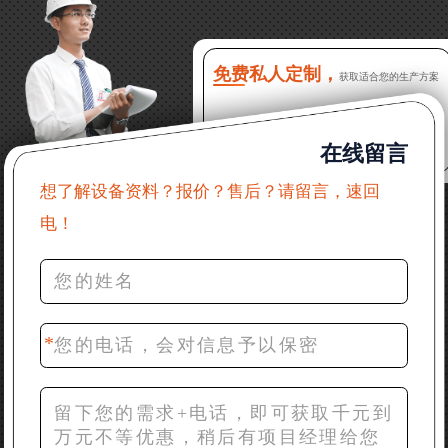
16分钟前 程先生：破碎生产线出个方案及报价，有什
么售后服务？
免费私人定制，
获取适合您的生产方案
22分钟前 郑女士：想了解时产500吨锤破，加工石灰石
在线留言
31分钟前 吴先生：成套石头破碎设备有吗？给个详细
产品资料
想了解设备资料？报价？售后？请留言，速回
电！
36分钟前 罗先生：每小时100吨左右的鄂破和反击破，
推荐下型号
42分钟前 梁先生：膨润土磨到200目，用什么磨粉设
备？