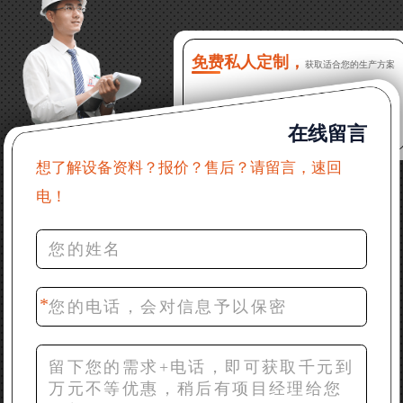
16分钟前 程先生：破碎生产线出个方案及报价，有什
么售后服务？
免费私人定制，
获取适合您的生产方案
22分钟前 郑女士：想了解时产500吨锤破，加工石灰石
在线留言
31分钟前 吴先生：成套石头破碎设备有吗？给个详细
产品资料
想了解设备资料？报价？售后？请留言，速回
电！
36分钟前 罗先生：每小时100吨左右的鄂破和反击破，
推荐下型号
42分钟前 梁先生：膨润土磨到200目，用什么磨粉设
备？