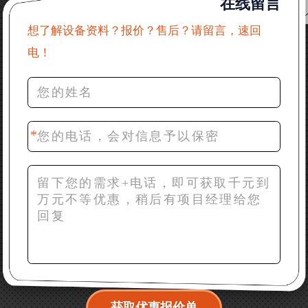
在线留言
31分钟前 吴先生：成套石头破碎设备有吗？给个详细
产品资料
想了解设备资料？报价？售后？请留言，速回
电！
36分钟前 罗先生：每小时100吨左右的鄂破和反击破，
推荐下型号
42分钟前 梁先生：膨润土磨到200目，用什么磨粉设
备？
获取优惠报价单