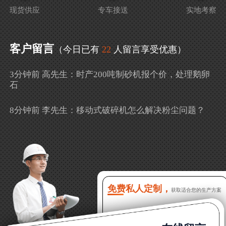
现货供应
专车接送
实地考察
客户留言
（今日已有
22
人留言享受优惠）
3分钟前 高先生：时产200吨制砂机报个价，处理鹅卵
石
8分钟前 李先生：移动式破碎机怎么解决粉尘问题？
13分钟前 徐女士：需要制砂机，南宁能看制砂现场
吗？
16分钟前 程先生：破碎生产线出个方案及报价，有什
么售后服务？
免费私人定制，
获取适合您的生产方案
22分钟前 郑女士：想了解时产500吨锤破，加工石灰石