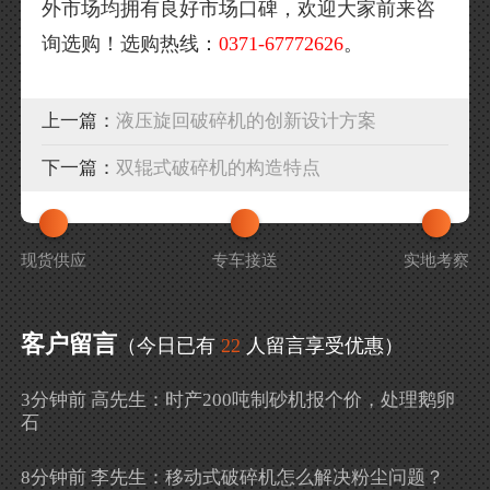
外市场均拥有良好市场口碑，欢迎大家前来咨
询选购！选购热线：
0371-67772626
。
上一篇：
液压旋回破碎机的创新设计方案
下一篇：
双辊式破碎机的构造特点
现货供应
专车接送
实地考察
客户留言
（今日已有
22
人留言享受优惠）
3分钟前 高先生：时产200吨制砂机报个价，处理鹅卵
石
8分钟前 李先生：移动式破碎机怎么解决粉尘问题？