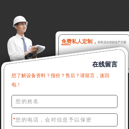
13分钟前 徐女士：需要制砂机，南宁能看制砂现场
吗？
16分钟前 程先生：破碎生产线出个方案及报价，有什
么售后服务？
免费私人定制，
获取适合您的生产方案
22分钟前 郑女士：想了解时产500吨锤破，加工石灰石
在线留言
31分钟前 吴先生：成套石头破碎设备有吗？给个详细
产品资料
想了解设备资料？报价？售后？请留言，速回
电！
36分钟前 罗先生：每小时100吨左右的鄂破和反击破，
推荐下型号
42分钟前 梁先生：膨润土磨到200目，用什么磨粉设
备？