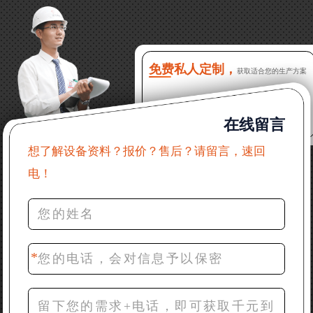
吗？
16分钟前 程先生：破碎生产线出个方案及报价，有什
么售后服务？
免费私人定制，
获取适合您的生产方案
22分钟前 郑女士：想了解时产500吨锤破，加工石灰石
在线留言
31分钟前 吴先生：成套石头破碎设备有吗？给个详细
产品资料
想了解设备资料？报价？售后？请留言，速回
电！
36分钟前 罗先生：每小时100吨左右的鄂破和反击破，
推荐下型号
42分钟前 梁先生：膨润土磨到200目，用什么磨粉设
备？