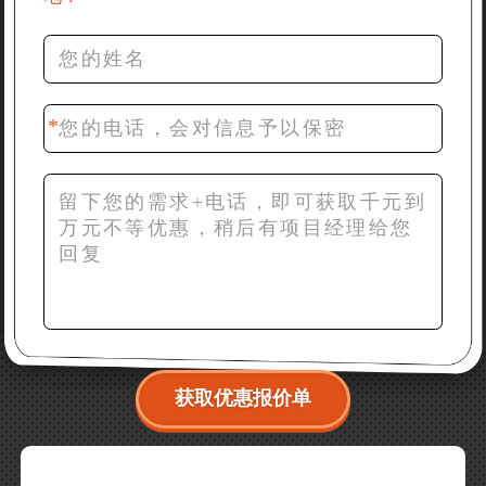
36分钟前 罗先生：每小时100吨左右的鄂破和反击破，
推荐下型号
42分钟前 梁先生：膨润土磨到200目，用什么磨粉设
备？
获取优惠报价单