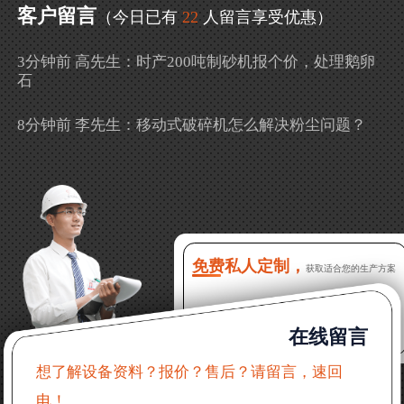
客户留言
（今日已有
22
人留言享受优惠）
3分钟前 高先生：时产200吨制砂机报个价，处理鹅卵
石
8分钟前 李先生：移动式破碎机怎么解决粉尘问题？
13分钟前 徐女士：需要制砂机，南宁能看制砂现场
吗？
16分钟前 程先生：破碎生产线出个方案及报价，有什
么售后服务？
免费私人定制，
获取适合您的生产方案
22分钟前 郑女士：想了解时产500吨锤破，加工石灰石
在线留言
31分钟前 吴先生：成套石头破碎设备有吗？给个详细
产品资料
想了解设备资料？报价？售后？请留言，速回
电！