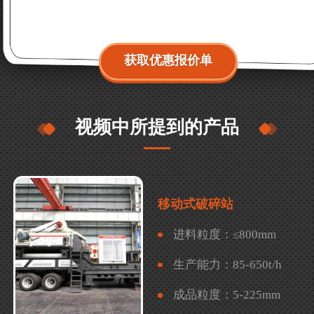
获取优惠报价单
视频中所提到的产品
移动式破碎站
进料粒度：
≤800mm
生产能力：
85-650t/h
成品粒度：
5-225mm