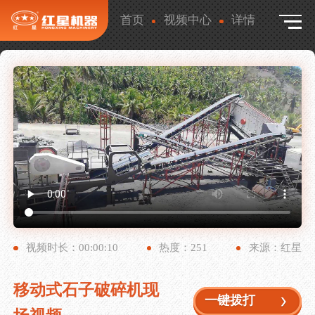
首页
视频中心
详情
视频时长：00:00:10
热度：251
来源：红星
移动式石子破碎机现
一键拨打
一键拨打