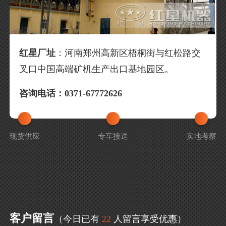
红星厂址
：河南郑州高新区梧桐街与红松路交
叉口中国高端矿机生产出口基地园区。
咨询电话
：0371-67772626
现货供应
专车接送
实地考察
客户留言
（今日已有
22
人留言享受优惠）