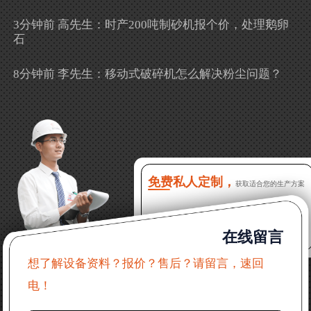
3分钟前 高先生：时产200吨制砂机报个价，处理鹅卵
石
8分钟前 李先生：移动式破碎机怎么解决粉尘问题？
13分钟前 徐女士：需要制砂机，南宁能看制砂现场
吗？
16分钟前 程先生：破碎生产线出个方案及报价，有什
么售后服务？
免费私人定制，
获取适合您的生产方案
22分钟前 郑女士：想了解时产500吨锤破，加工石灰石
在线留言
31分钟前 吴先生：成套石头破碎设备有吗？给个详细
产品资料
想了解设备资料？报价？售后？请留言，速回
电！
36分钟前 罗先生：每小时100吨左右的鄂破和反击破，
推荐下型号