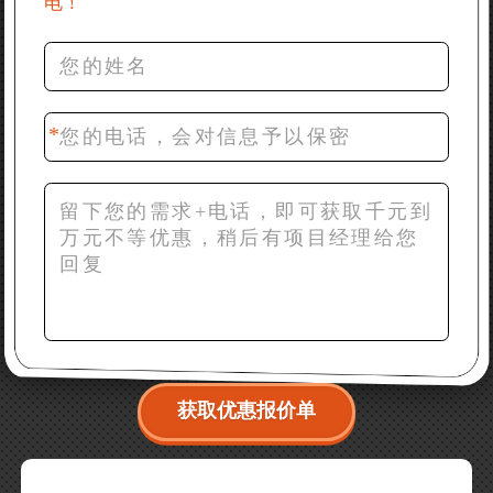
电！
36分钟前 罗先生：每小时100吨左右的鄂破和反击破，
推荐下型号
42分钟前 梁先生：膨润土磨到200目，用什么磨粉设
备？
获取优惠报价单