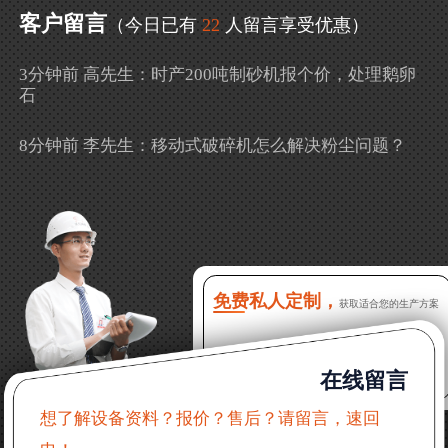
客户留言
（今日已有
22
人留言享受优惠）
3分钟前 高先生：时产200吨制砂机报个价，处理鹅卵
石
8分钟前 李先生：移动式破碎机怎么解决粉尘问题？
13分钟前 徐女士：需要制砂机，南宁能看制砂现场
吗？
16分钟前 程先生：破碎生产线出个方案及报价，有什
么售后服务？
免费私人定制，
获取适合您的生产方案
22分钟前 郑女士：想了解时产500吨锤破，加工石灰石
在线留言
31分钟前 吴先生：成套石头破碎设备有吗？给个详细
产品资料
想了解设备资料？报价？售后？请留言，速回