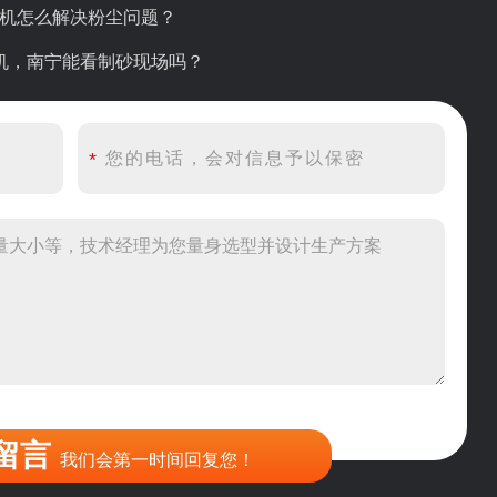
碎机怎么解决粉尘问题？
砂机，南宁能看制砂现场吗？
产线出个方案及报价，有什么售后服务？
产500吨锤破，加工石灰石
头破碎设备有吗？给个详细产品资料
00吨左右的鄂破和反击破，推荐下型号
到200目，用什么磨粉设备？
留言
我们会第一时间回复您！